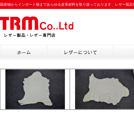
国産物からインポート物まであらゆる皮革材料を取り扱っております、レザー製品専