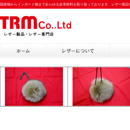
国産物からインポート物まであらゆる皮革材料を取り扱っております、レザー製品専